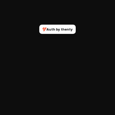
Auth by thenty
Join our mailing list
Submit
Get notified when new courses and features drop.